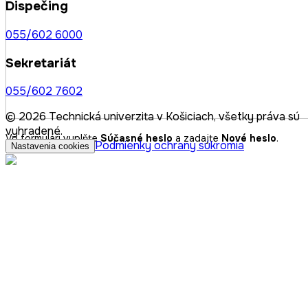
Dispečing
055/602 6000
Sekretariát
055/602 7602
© 2026 Technická univerzita v Košiciach, všetky práva sú
vyhradené.
Vo formulári vyplňte
Súčasné heslo
a zadajte
Nové heslo
.
Podmienky ochrany súkromia
Nastavenia cookies