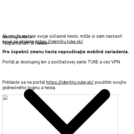
Ak používateľ vie svoje súčasné heslo, môže si sám nastaviť
identity.tuke.sk
nové na stránke
https://identity.tuke.sk/
Nepamätám si heslo
Pre úspešnú zmenu hesla nepoužívajte mobilné zariadenia.
Portál je dostupný len z počítačovej siete TUKE a cez VPN.
Prihláste sa na portál
https://identity.tuke.sk/
použitím svojho
jedinečného loginu a hesla.