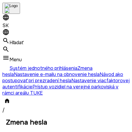
SK
Hľadať
Menu
Systém jednotného prihlásenia
Zmena
hesla
Nastavenie e-mailu na obnovenie hesla
Návod ako
postupovať pri prezradení hesla
Nastavenie viacfaktorovej
autentifikácie
Prístup vozidiel na verejné parkoviská v
rámci areálu TUKE
/
Zmena hesla