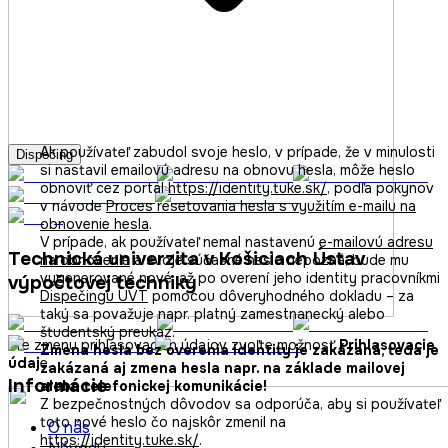
Ak používateľ zabudol svoje heslo, v prípade, že v minulosti
Dispečing
si nastavil emailovú adresu na obnovu hesla, môže heslo
obnoviť cez portál
https://identity.tuke.sk/
, podľa pokynov
v návode
Proces resetovania hesla s využitím e-mailu na
obnovenie hesla
.
V prípade, ak používateľ nemal nastavenú
e-mailovú adresu
Technická univerzita v Košiciach Ústav
na obnovenie
a svoje súčasné heslo nepozná, bude mu
vygenerované nové, až po overení jeho identity pracovníkmi
výpočtovej techniky
Dispečingu ÚVT
pomocou dôveryhodného dokladu – za
taký sa považuje napr. platný zamestnanecký alebo
študentský preukaz.
Pre zmenu prihlasovacích údajov zvoľte možnosť
Prihlasovacie
Zmena hesla bez overenia identity je zakázaná, teda je
údaj
e.
zakázaná aj zmena hesla napr. na základe mailovej
Informácie
alebo telefonickej komunikácie!
Z bezpečnostných dôvodov sa odporúča, aby si používateľ
toto nové heslo čo najskôr zmenil na
O nás
https://identity.tuke.sk/
.